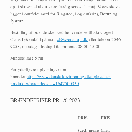
op i skoven skal du være færdig senest 1. maj. Vores skove
ligger i området nord for Ringsted, i og omkring Borup og
Jystrup.
Bestilling af brænde sker ved henvendelse til Skovfoged
Claus Løvendahl på mail
cl@svenstrup.dk
eller telefon 2046
9258, mandag - fredag i tidsrummet 08.00-15.00.
Mindste salg 5 rm.
For yderligere oplysninger om
brænde:
https://www.danskskovforening.dk/oplevelser-
produkter/braende/?dsf=1647500330
BRÆNDEPRISER PR 1/6-2023:
PRIS
PRIS
(excl. moms)
(incl.