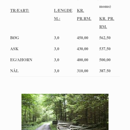
moms)
TRÆART:
LÆNGDE
KR.
M.:
PR.RM.
KR. PR.
RM.
BØG
3,0
450,00
562,50
ASK
3,0
430,00
537,50
EG/AHORN
3,0
400,00
500,00
NÅL
3,0
310,00
387.50