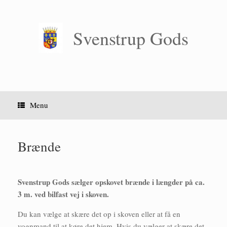
Gå
til
indhold
Svenstrup Gods
Menu
Brænde
Svenstrup Gods sælger opskovet brænde i længder på ca.
3 m. ved bilfast vej i skoven.
Du kan vælge at skære det op i skoven eller at få en
vognmand til at køre det hjem. Hvis du vælger at skære det