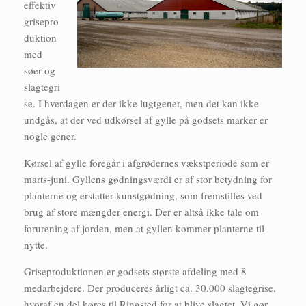
effektiv
grisepro
duktion
med
søer og
slagtegri
se. I hverdagen er der ikke lugtgener, men det kan ikke
undgås, at der ved udkørsel af gylle på godsets marker er
nogle gener.
Kørsel af gylle foregår i afgrødernes vækstperiode som er
marts-juni. Gyllens gødningsværdi er af stor betydning for
planterne og erstatter kunstgødning, som fremstilles ved
brug af store mængder energi. Der er altså ikke tale om
forurening af jorden, men at gyllen kommer planterne til
nytte.
Griseproduktionen er godsets største afdeling med 8
medarbejdere. Der produceres årligt ca. 30.000 slagtegrise,
hvoraf en del køres til Ringsted for at blive slagtet. Vi gør