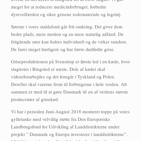
meget for at reducere medicinforbruget, forbedre
dyrevelfærden og sikre grisene rodemateriale og legetøj.
Søerne i vores staldafsnit går frit omkring. Det giver dem
bedre plads, mere motion og en mere naturlig adfærd. De
fritgående søer kan fodres individuelt og de virker sundere.
De farer meget hurtigere og har færre dødfødte grise.
Griseproduktionen på Svenstrup er første led i en kæde, hvor
slagteriet i Ringsted er næste. Dele af kødet skal
videreforarbejdes og det foregår i Tyskland og Polen.
Derefter skal varerne frem til forbrugerne i hele verden. Alt
sammen er med til at gøre Danmark til en af verdens største
producenter af grisekød.
Vi har i perioden Juni-August 2018 monteret toppe på vores
gylletanke med velvillig støtte fra Den Europæiske
Landbrugsfond for Udvikling af Landdistrikterne under
projekt ” Danmark og Europa investerer i landdistrikterne”.