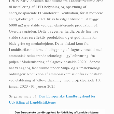
I 2019 har vi desuden fået tilskud fra Landdistriktsmidlerne
til installering af LED-belysning og opsætning af
energibesparende EC-motorer til ventilation, for at reducere
energiforbruget. I 2021 fik vi bevilget tilskud til at bygge
6000 m2 nye stalde ved den eksisterende produktion på
Overdrevsgården. Dette byggeri er færdig og de fine nye
stalde sikrer en effektiv produktion og et godt klima for
både grise og medarbejdere. Dette tilskud kom fra
Landdistriktsmidlerne til tilbygning af slagtesvinestald med
ammoniak-reducerende teknologi – gylleforsuring, fra
puljen “Modernisering af slagtesvinestalde 2020”. Senest
har vi søgt og fået tilskud under Miljø- og klimateknologi
ordningen: Reduktion af ammoniakemissionfra svinestalde
ved etablering af teltoverdækning, med projektperiode 10.
januar 2023 -10. januar 2025.
Se gerne mere på:
Den Europæiske Landbrugsfond for
Udvikling af Landdistrikterne