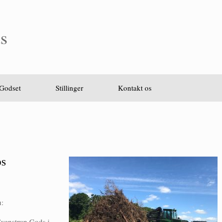
s
Godset
Stillinger
Kontakt os
DS
u:
Svenstrup Gods i