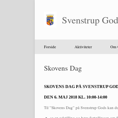
Gå
til
indhold
Svenstrup God
Forside
Aktiviteter
Om 
Skovens Dag
SKOVENS DAG PÅ SVENSTRUP GO
DEN 6. MAJ 2018 KL. 10:00-14:00
Til ”Skovens Dag” på Svenstrup Gods kan d
se en udstilling og høre fortællingen om 