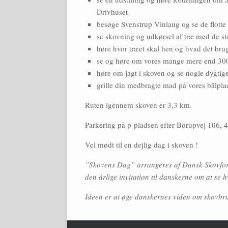
Drivhuset
besøge Svenstrup Vinlaug og se de flotte
se skovning og udkørsel af træ med de s
høre hvor træet skal hen og hvad det brug
se og høre om vores mange mere end 300
høre om jagt i skoven og se nogle dygtig
grille din medbragte mad på vores bålpla
Ruten igennem skoven er 3,3 km.
Parkering på p-pladsen efter Borupvej 106, 
Vel mødt til en dejlig dag i skoven !
”Skovens Dag” arrangeres af Dansk Skovfor
den årlige invitation til danskerne om at se 
Ideen er at øge danskernes viden om skovbru