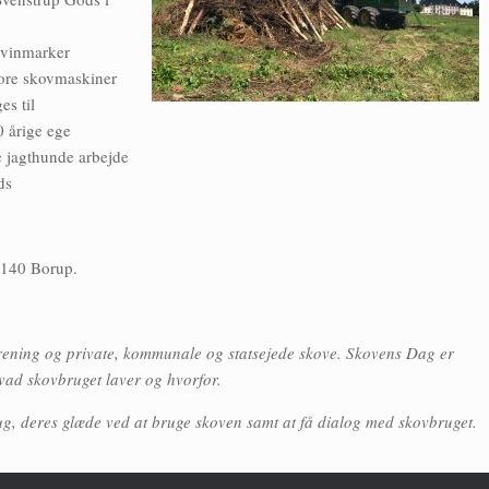
 vinmarker
tore skovmaskiner
es til
 årige ege
e jagthunde arbejde
ds
4140 Borup.
ening og private, kommunale og statsejede skove. Skovens Dag er
hvad skovbruget laver og hvorfor.
g, deres glæde ved at bruge skoven samt at få dialog med skovbruget.