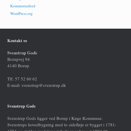
Kommentarfeed
WordPress.org
Kontakt os
Svenstrup Gods
Borupvej 94
4140 Borup
Tlf. 57 52 60 62
E-mail: svenstrup@svenstrup.dk
Svenstrup Gods
Svenstrup Gods ligger ved Borup i Køge Kommune.
Svenstrups hovedbygning med to sidefløje er bygget i 1781-
1784 og stalden med tjenesteboliger er bygget 1894-96.